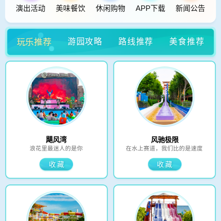
演出活动
美味餐饮
休闲购物
APP下载
新闻公告
玩乐推荐
游园攻略
路线推荐
美食推荐
飓风湾
风驰极限
浪花里最迷人的是你
在水上赛道，我们比的是速度
收藏
收藏
所有身高
1.5米或以上